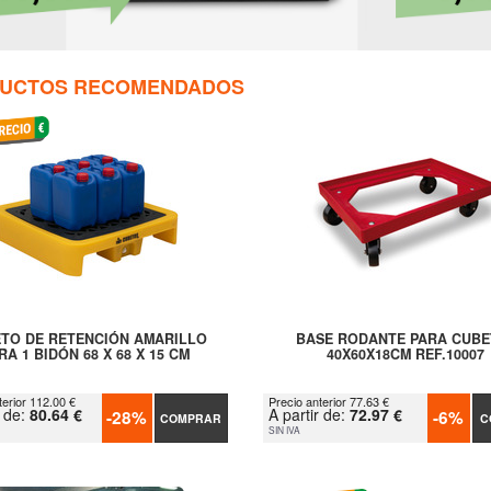
UCTOS RECOMENDADOS
TO DE RETENCIÓN AMARILLO
BASE RODANTE PARA CUBE
RA 1 BIDÓN 68 X 68 X 15 CM
40X60X18CM REF.10007
terior 112.00 €
Precio anterior 77.63 €
r de:
80.64 €
A partir de:
72.97 €
-28%
-6%
COMPRAR
C
SIN IVA