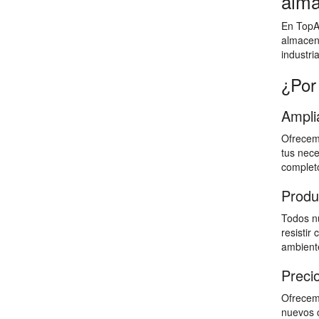
alma
En TopAl
almacen
industri
¿Por
Ampli
Ofrecemo
tus nece
completo
Produ
Todos nu
resistir
ambiente
Preci
Ofrecemo
nuevos c