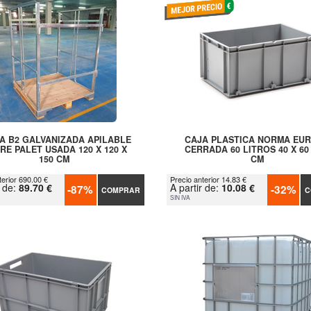
A B2 GALVANIZADA APILABLE
CAJA PLASTICA NORMA EU
RE PALET USADA 120 X 120 X
CERRADA 60 LITROS 40 X 60 
150 CM
CM
terior 690.00 €
Precio anterior 14.83 €
r de:
89.70 €
A partir de:
10.08 €
-87%
-32%
COMPRAR
C
SIN IVA