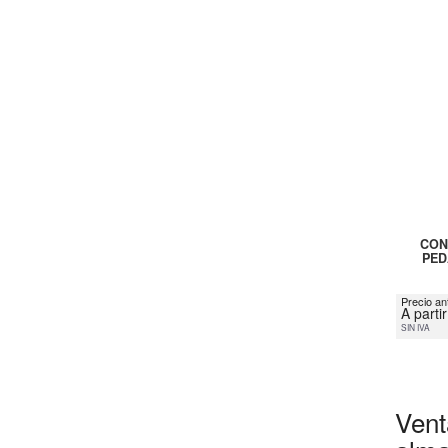
CON
PED
Precio an
A parti
SIN IVA
Vent