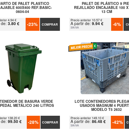
ARTO DE PALET PLASTICO
PALET DE PLÁSTICO 9 PI
AJABLE 600X400 REF.BASIC-
REJILLADO ENCAJABLE 100 X 
0604-04
13 CM
erior 4.94 €
Precio anterior 10.57 €
r de:
3.80 €
A partir de:
9.94 €
-23%
-6%
COMPRAR
C
SIN IVA
TENEDOR DE BASURA VERDE
LOTE CONTENEDORES PLEG
PEDAL METÁLICO 240 LITROS
USADOS MAGNUM 4 PUERT
MODELO T5 2632
terior 138.20 €
Precio anterior 149.10 €
r de:
99.50 €
A partir de:
86.48 €
-28%
-42%
COMPRAR
C
SIN IVA