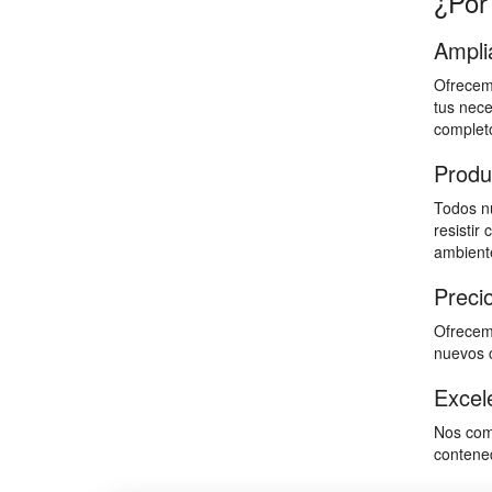
¿Por
Ampli
Ofrecemo
tus nece
completo
Produ
Todos nu
resistir
ambiente
Preci
Ofrecemo
nuevos c
Excele
Nos comp
contened