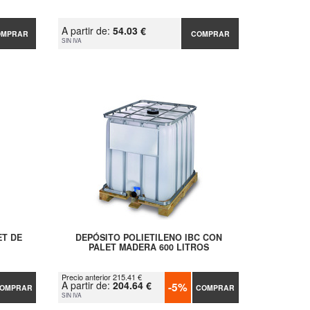
A partir de:
54.03 €
OMPRAR
COMPRAR
SIN IVA
ET DE
DEPÓSITO POLIETILENO IBC CON
PALET MADERA 600 LITROS
Precio anterior 215.41 €
A partir de:
204.64 €
-5%
OMPRAR
COMPRAR
SIN IVA