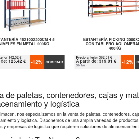
TANTERÍA 45X100X200CM 4-5
ESTANTERÍA PICKING 2000X
NIVELES EN METAL 200KG
CON TABLERO AGLOMERA
400KG
terior 142.52 €
Precio anterior 362.51 €
r de:
125.42 €
A partir de:
319.01 €
-12%
-12%
COMPRAR
C
SIN IVA
a de paletas, contenedores, cajas y mate
cenamiento y logística
macen, nos especializamos en la venta de paletas, contenedores, cajas
amiento y logística. Disponemos de una amplia variedad de productos
as y empresas de logística que requieren soluciones de almacenamiento