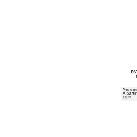
ES
Precio an
A parti
SIN IVA