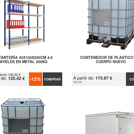
TANTERÍA 45X100X200CM 4-5
CONTENEDOR DE PLASTICO
NIVELES EN METAL 200KG
CUERPO NUEVO
terior 142.52 €
A partir de:
173.87 €
r de:
125.42 €
-12%
COMPRAR
C
SIN IVA