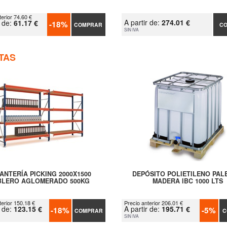
terior 74.60 €
A partir de:
274.01 €
r de:
61.17 €
-18%
COMPRAR
C
SIN IVA
TAS
ANTERÍA PICKING 2000X1500
DEPÓSITO POLIETILENO PAL
BLERO AGLOMERADO 500KG
MADERA IBC 1000 LTS
terior 150.18 €
Precio anterior 206.01 €
r de:
123.15 €
A partir de:
195.71 €
-18%
-5%
COMPRAR
C
SIN IVA