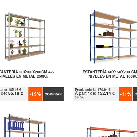
TANTERÍA 50X100X200CM 4-5
ESTANTERÍA 60X150X200 CM
NIVELES EN METAL 250KG
NIVELES EN METAL 105K
terior 105.16 €
Precio anterior 170.94 €
r de:
85.18 €
A partir de:
152.14 €
-19%
-11%
COMPRAR
C
SIN IVA