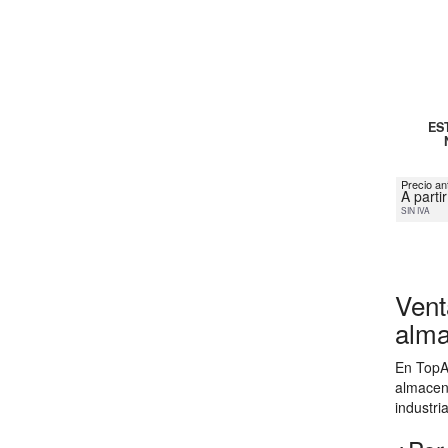
ES
Precio an
A parti
SIN IVA
Vent
alma
En TopAl
almacen
industri