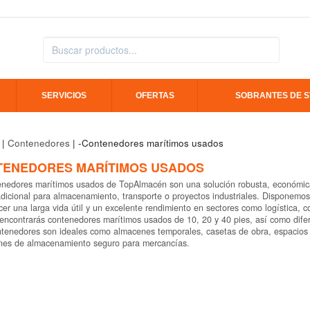
SERVICIOS
OFERTAS
SOBRANTES DE 
|
Contenedores
| -Contenedores marítimos usados
TENEDORES MARÍTIMOS USADOS
nedores marítimos usados de TopAlmacén son una solución robusta, económica 
dicional para almacenamiento, transporte o proyectos industriales. Disponem
cer una larga vida útil y un excelente rendimiento en sectores como logística, co
encontrarás contenedores marítimos usados de 10, 20 y 40 pies, así como difer
tenedores son ideales como almacenes temporales, casetas de obra, espacios p
ones de almacenamiento seguro para mercancías.