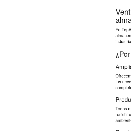
Vent
alma
En TopAl
almacen
industri
¿Por
Ampli
Ofrecemo
tus nece
completo
Produ
Todos nu
resistir
ambiente