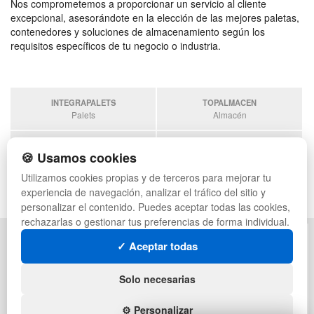
Nos comprometemos a proporcionar un servicio al cliente
excepcional, asesorándote en la elección de las mejores paletas,
contenedores y soluciones de almacenamiento según los
requisitos específicos de tu negocio o industria.
INTEGRAPALETS
TOPALMACEN
Palets
Almacén
SOBRANTESDESTOCKS
PALETSPLASTICO
🍪 Usamos cookies
Sobrantes
Palets de plástico
Utilizamos cookies propias y de terceros para mejorar tu
ESTANTERIASKIT
experiencia de navegación, analizar el tráfico del sitio y
Estanterias
personalizar el contenido. Puedes aceptar todas las cookies,
rechazarlas o gestionar tus preferencias de forma individual.
POLÍTICA DE PRIVACIDAD
MAPA WEB
✓ Aceptar todas
CONDICIONES DE USO
PREGUNTAS FRECUENTES
CAMBIOS Y DEVOLUCIONES
INGRESA A TU CUENTA
Solo necesarias
CONTACTO
QUIENES SOMOS
⚙️ Personalizar