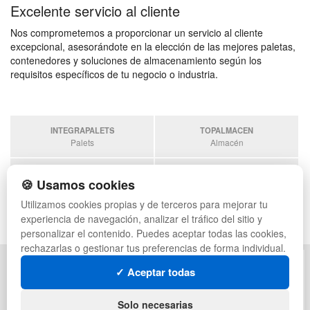
Excelente servicio al cliente
Nos comprometemos a proporcionar un servicio al cliente
excepcional, asesorándote en la elección de las mejores paletas,
contenedores y soluciones de almacenamiento según los
requisitos específicos de tu negocio o industria.
INTEGRAPALETS
TOPALMACEN
Palets
Almacén
SOBRANTESDESTOCKS
PALETSPLASTICO
🍪 Usamos cookies
Sobrantes
Palets de plástico
Utilizamos cookies propias y de terceros para mejorar tu
ESTANTERIASKIT
experiencia de navegación, analizar el tráfico del sitio y
Estanterias
personalizar el contenido. Puedes aceptar todas las cookies,
rechazarlas o gestionar tus preferencias de forma individual.
POLÍTICA DE PRIVACIDAD
MAPA WEB
✓ Aceptar todas
CONDICIONES DE USO
PREGUNTAS FRECUENTES
CAMBIOS Y DEVOLUCIONES
INGRESA A TU CUENTA
Solo necesarias
CONTACTO