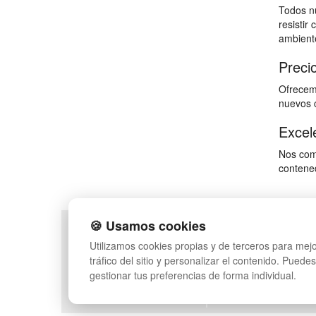
Todos nu
resistir
ambiente
Preci
Ofrecemo
nuevos c
Excele
Nos comp
contened
🍪 Usamos cookies
POLÍTICA DE PRIVACIDAD
MAPA WEB
Utilizamos cookies propias y de terceros para mejo
CONDICIONES DE USO
PREGUNTAS FRECUEN
tráfico del sitio y personalizar el contenido. Puede
CAMBIOS Y DEVOLUCIONES
INGRESA A TU CUENTA
gestionar tus preferencias de forma individual.
CONTACTO
QUIENES SOMOS