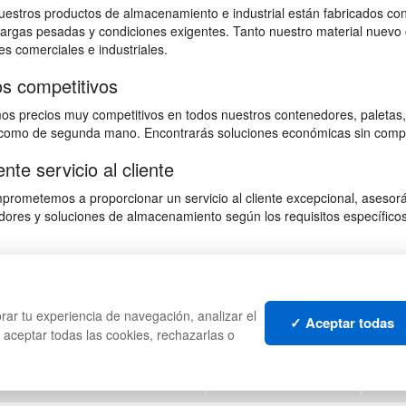
estros productos de almacenamiento e industrial están fabricados con
 cargas pesadas y condiciones exigentes. Tanto nuestro material nuevo 
s comerciales e industriales.
os competitivos
s precios muy competitivos en todos nuestros contenedores, paletas,
omo de segunda mano. Encontrarás soluciones económicas sin comprome
nte servicio al cliente
rometemos a proporcionar un servicio al cliente excepcional, asesorán
ores y soluciones de almacenamiento según los requisitos específicos 
CAJAS
PALE
rar tu experiencia de navegación, analizar el
TES
ESTANTERÍAS
CONT
✓ Aceptar todas
s aceptar todas las cookies, rechazarlas o
MANUTENCIÓN
LIQU
GESTIÓN DE RESIDUOS
LOTE