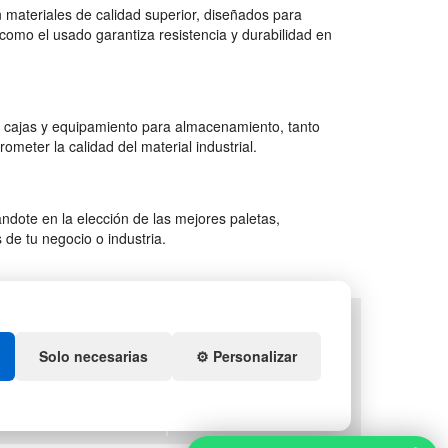
 materiales de calidad superior, diseñados para
como el usado garantiza resistencia y durabilidad en
 cajas y equipamiento para almacenamiento, tanto
ter la calidad del material industrial.
dote en la elección de las mejores paletas,
de tu negocio o industria.
TS
DEPORTES
ENEDORES DE PLÁSTICO
ARTÍCULOS DE NATACIÓN
Solo necesarias
⚙️ Personalizar
IDACIÓN Y SOBRANTES
PALETS DE PLÁSTICO
S DE NAVIDAD