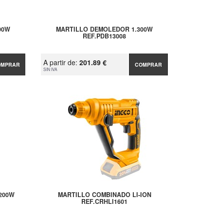
00W
MARTILLO DEMOLEDOR 1.300W
REF.PDB13008
A partir de:
201.89 €
OMPRAR
COMPRAR
SIN IVA
200W
MARTILLO COMBINADO LI-ION
REF.CRHLI1601