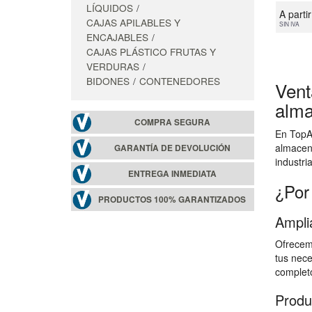
LÍQUIDOS
A parti
CAJAS APILABLES Y
SIN IVA
ENCAJABLES
CAJAS PLÁSTICO FRUTAS Y
VERDURAS
BIDONES
CONTENEDORES
Vent
alma
COMPRA SEGURA
En TopAl
almacen
GARANTÍA DE DEVOLUCIÓN
industri
ENTREGA INMEDIATA
¿Por
PRODUCTOS 100% GARANTIZADOS
Ampli
Ofrecemo
tus nece
completo
Produ