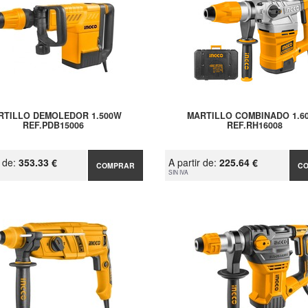
RTILLO DEMOLEDOR 1.500W
MARTILLO COMBINADO 1.6
REF.PDB15006
REF.RH16008
r de:
353.33 €
A partir de:
225.64 €
COMPRAR
C
SIN IVA