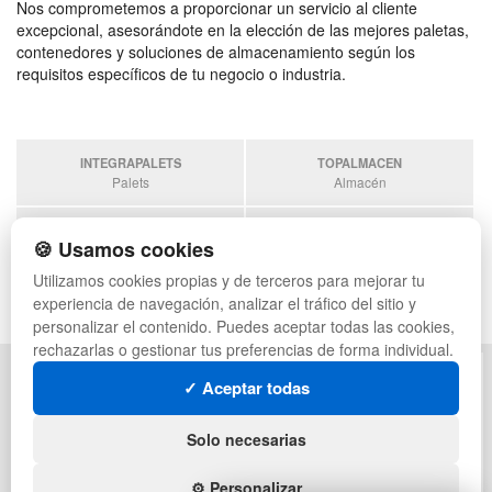
Nos comprometemos a proporcionar un servicio al cliente
excepcional, asesorándote en la elección de las mejores paletas,
contenedores y soluciones de almacenamiento según los
requisitos específicos de tu negocio o industria.
INTEGRAPALETS
TOPALMACEN
Palets
Almacén
SOBRANTESDESTOCKS
PALETSPLASTICO
🍪 Usamos cookies
Sobrantes
Palets de plástico
Utilizamos cookies propias y de terceros para mejorar tu
ESTANTERIASKIT
experiencia de navegación, analizar el tráfico del sitio y
Estanterias
personalizar el contenido. Puedes aceptar todas las cookies,
rechazarlas o gestionar tus preferencias de forma individual.
POLÍTICA DE PRIVACIDAD
MAPA WEB
✓ Aceptar todas
CONDICIONES DE USO
PREGUNTAS FRECUENTES
CAMBIOS Y DEVOLUCIONES
INGRESA A TU CUENTA
Solo necesarias
CONTACTO
QUIENES SOMOS
⚙️ Personalizar