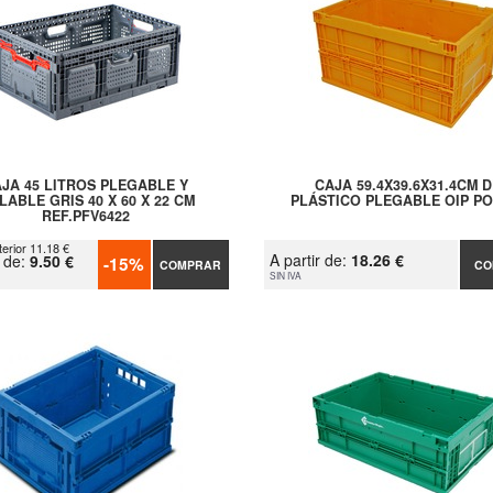
JA 45 LITROS PLEGABLE Y
CAJA 59.4X39.6X31.4CM D
LABLE GRIS 40 X 60 X 22 CM
PLÁSTICO PLEGABLE OIP PO
REF.PFV6422
terior 11.18 €
A partir de:
18.26 €
r de:
9.50 €
-15%
COMPRAR
CO
SIN IVA