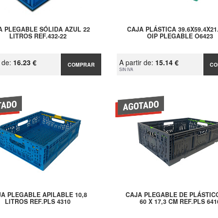
A PLEGABLE SÓLIDA AZUL 22
CAJA PLÁSTICA 39.6X59.4X21
LITROS REF.432-22
OIP PLEGABLE O6423
r de:
16.23 €
A partir de:
15.14 €
COMPRAR
CO
SIN IVA
A PLEGABLE APILABLE 10,8
CAJA PLEGABLE DE PLÁSTICO
LITROS REF.PLS 4310
60 X 17,3 CM REF.PLS 641