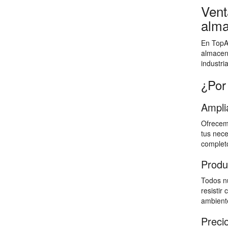
Vent
alma
En TopAl
almacen
industri
¿Por
Ampli
Ofrecemo
tus nece
completo
Produ
Todos nu
resistir
ambiente
Preci