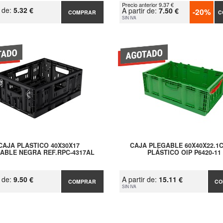
Precio anterior 9.37 €
r de:
5.32 €
A partir de:
7.50 €
-20%
COMPRAR
C
SIN IVA
CAJA PLASTICO 40X30X17
CAJA PLEGABLE 60X40X22.1
ABLE NEGRA REF.RPC-4317AL
PLÁSTICO OIP P6420-11
r de:
9.50 €
A partir de:
15.11 €
COMPRAR
CO
SIN IVA