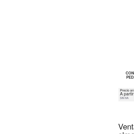
CON
PED
Precio an
A parti
SIN IVA
Vent