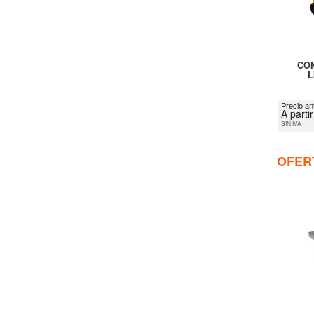
CON
L
Precio an
A parti
SIN IVA
OFER