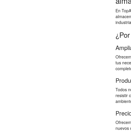
alma
En TopAl
almacen
industri
¿Por
Ampli
Ofrecemo
tus nece
completo
Produ
Todos nu
resistir
ambiente
Preci
Ofrecemo
nuevos c