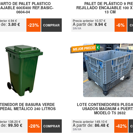
ARTO DE PALET PLASTICO
PALET DE PLÁSTICO 9 PI
AJABLE 600X400 REF.BASIC-
REJILLADO ENCAJABLE 100 X 
0604-04
13 CM
erior 4.94 €
Precio anterior 10.57 €
r de:
3.80 €
A partir de:
9.94 €
-23%
-6%
COMPRAR
C
SIN IVA
TENEDOR DE BASURA VERDE
LOTE CONTENEDORES PLEG
PEDAL METÁLICO 240 LITROS
USADOS MAGNUM 4 PUERT
MODELO T5 2632
terior 138.20 €
Precio anterior 149.10 €
r de:
99.50 €
A partir de:
86.48 €
-28%
-42%
COMPRAR
C
SIN IVA