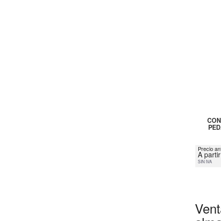
CON
PED
Precio an
A parti
SIN IVA
Vent