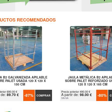
UCTOS RECOMENDADOS
A B2 GALVANIZADA APILABLE
JAULA METÁLICA B2 APILA
RE PALET USADA 120 X 120 X
SOBRE PALET REFORZADO U
150 CM
120 X 120 X 165 CM
terior 690.00 €
Precio anterior 490.00 €
r de:
89.70 €
A partir de:
98.00 €
-87%
-80%
COMPRAR
C
SIN IVA