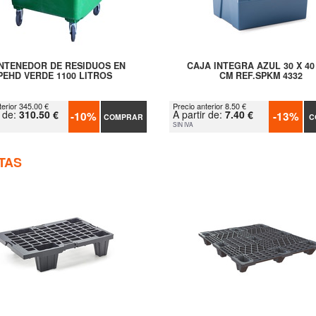
NTENEDOR DE RESIDUOS EN
CAJA INTEGRA AZUL 30 X 40 
PEHD VERDE 1100 LITROS
CM REF.SPKM 4332
terior 345.00 €
Precio anterior 8.50 €
r de:
310.50 €
A partir de:
7.40 €
-10%
-13%
COMPRAR
C
SIN IVA
TAS