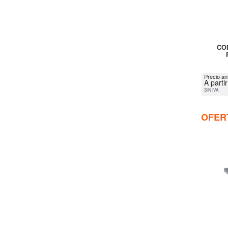
CO
Precio an
A parti
SIN IVA
OFER