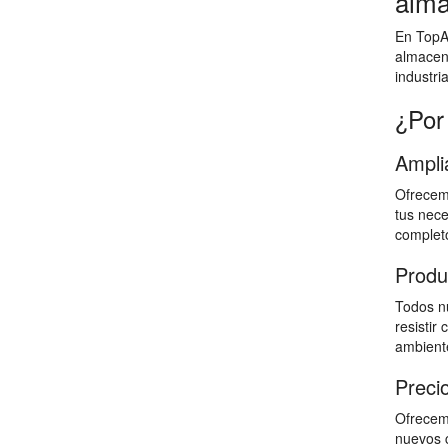
alma
En TopAl
almacen
industri
¿Por
Ampli
Ofrecemo
tus nece
completo
Produ
Todos nu
resistir
ambiente
Preci
Ofrecemo
nuevos c