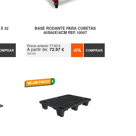
X 32
BASE RODANTE PARA CUBETAS
40X60X18CM REF.10007
Precio anterior 77.63 €
A partir de:
72.97 €
-6%
OMPRAR
COMPRAR
SIN IVA