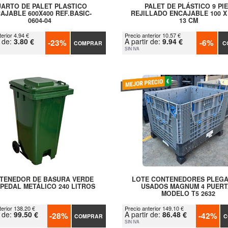
ARTO DE PALET PLASTICO
PALET DE PLÁSTICO 9 PI
AJABLE 600X400 REF.BASIC-
REJILLADO ENCAJABLE 100 X 
0604-04
13 CM
erior 4.94 €
Precio anterior 10.57 €
r de:
3.80 €
A partir de:
9.94 €
-23%
-6%
COMPRAR
C
SIN IVA
TENEDOR DE BASURA VERDE
LOTE CONTENEDORES PLEG
PEDAL METÁLICO 240 LITROS
USADOS MAGNUM 4 PUERT
MODELO T5 2632
terior 138.20 €
Precio anterior 149.10 €
r de:
99.50 €
A partir de:
86.48 €
-28%
-42%
COMPRAR
C
SIN IVA