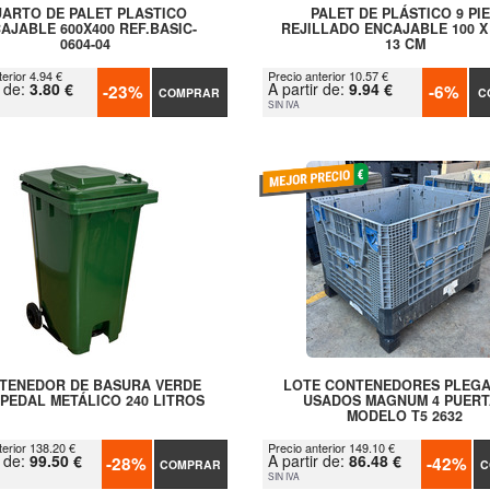
ARTO DE PALET PLASTICO
PALET DE PLÁSTICO 9 PI
AJABLE 600X400 REF.BASIC-
REJILLADO ENCAJABLE 100 X 
0604-04
13 CM
erior 4.94 €
Precio anterior 10.57 €
r de:
3.80 €
A partir de:
9.94 €
-23%
-6%
COMPRAR
C
SIN IVA
TENEDOR DE BASURA VERDE
LOTE CONTENEDORES PLEG
PEDAL METÁLICO 240 LITROS
USADOS MAGNUM 4 PUERT
MODELO T5 2632
terior 138.20 €
Precio anterior 149.10 €
r de:
99.50 €
A partir de:
86.48 €
-28%
-42%
COMPRAR
C
SIN IVA