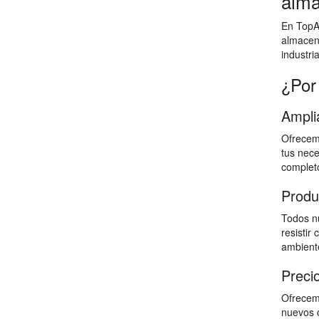
alma
En TopAl
almacen
industri
¿Por
Ampli
Ofrecemo
tus nece
completo
Produ
Todos nu
resistir
ambiente
Preci
Ofrecemo
nuevos c