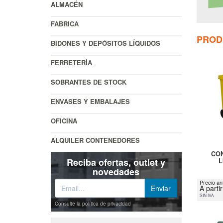
ALMACÉN
FABRICA
PROD
BIDONES Y DEPÓSITOS LÍQUIDOS
FERRETERÍA
SOBRANTES DE STOCK
ENVASES Y EMBALAJES
OFICINA
ALQUILER CONTENEDORES
CON
Reciba ofertas, outlet y
L
novedades
Precio an
A parti
SIN IVA
Consulte la política de privacidad