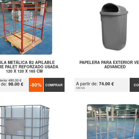
ULA METÁLICA B2 APILABLE
PAPELERA PARA EXTERIOR V
RE PALET REFORZADO USADA
ADVANCED
120 X 120 X 165 CM
terior 490.00 €
A partir de:
74.00 €
r de:
98.00 €
-80%
COMPRAR
CO
SIN IVA