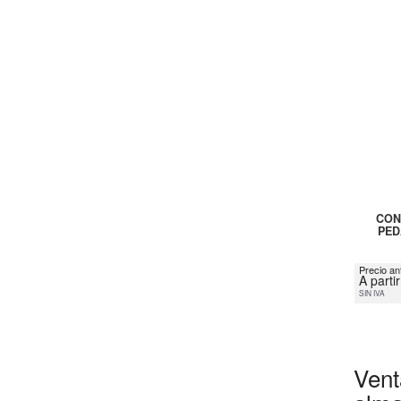
CON
PED
Precio an
A parti
SIN IVA
Vent