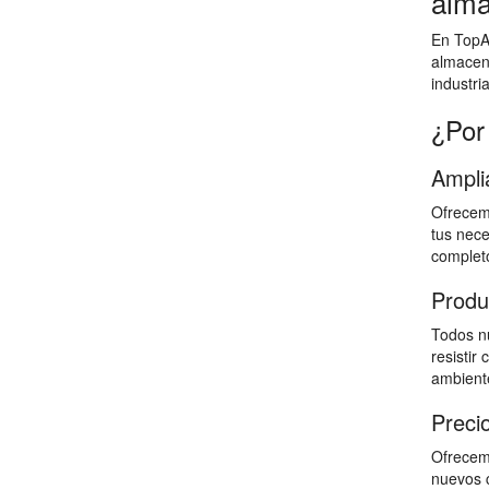
alma
En TopAl
almacen
industri
¿Por
Ampli
Ofrecemo
tus nece
completo
Produ
Todos nu
resistir
ambiente
Preci
Ofrecemo
nuevos c