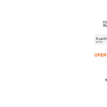
CO
RU
A parti
SIN IVA
OFER