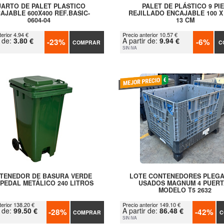
ARTO DE PALET PLASTICO
PALET DE PLÁSTICO 9 PI
AJABLE 600X400 REF.BASIC-
REJILLADO ENCAJABLE 100 X 
0604-04
13 CM
erior 4.94 €
Precio anterior 10.57 €
r de:
3.80 €
A partir de:
9.94 €
-23%
-6%
COMPRAR
C
SIN IVA
TENEDOR DE BASURA VERDE
LOTE CONTENEDORES PLEG
PEDAL METÁLICO 240 LITROS
USADOS MAGNUM 4 PUERT
MODELO T5 2632
terior 138.20 €
Precio anterior 149.10 €
r de:
99.50 €
A partir de:
86.48 €
-28%
-42%
COMPRAR
C
SIN IVA