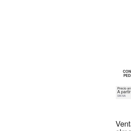
CON
PED
Precio an
A parti
SIN IVA
Vent