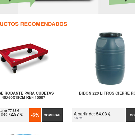
UCTOS RECOMENDADOS
SE RODANTE PARA CUBETAS
BIDON 220 LITROS CIERRE 
40X60X18CM REF.10007
terior 77.63 €
A partir de:
54.03 €
r de:
72.97 €
-6%
COMPRAR
CO
SIN IVA