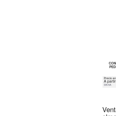
CON
PED
Precio an
A parti
SIN IVA
Vent