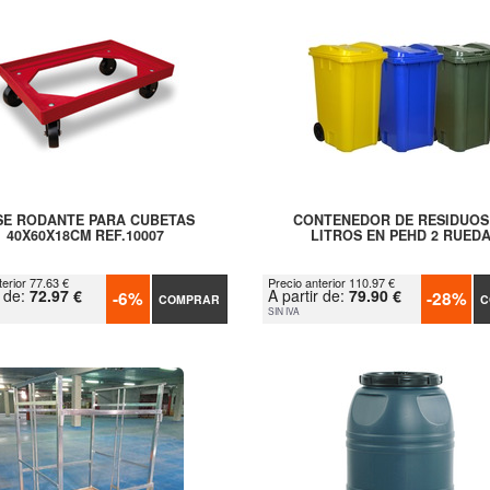
SE RODANTE PARA CUBETAS
CONTENEDOR DE RESIDUOS
40X60X18CM REF.10007
LITROS EN PEHD 2 RUED
terior 77.63 €
Precio anterior 110.97 €
r de:
72.97 €
A partir de:
79.90 €
-6%
-28%
COMPRAR
C
SIN IVA