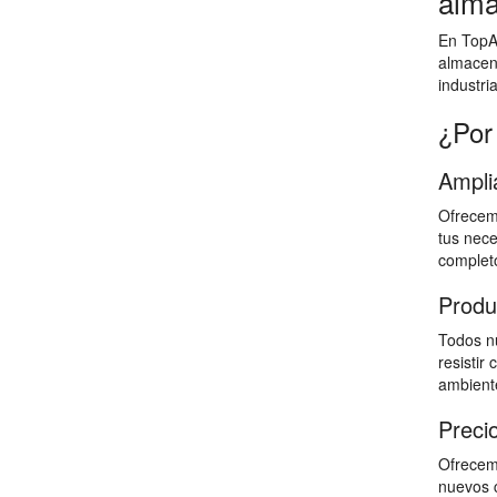
alma
En TopAl
almacen
industri
¿Por
Ampli
Ofrecemo
tus nece
completo
Produ
Todos nu
resistir
ambiente
Preci
Ofrecemo
nuevos c