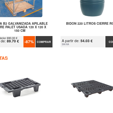
A B2 GALVANIZADA APILABLE
BIDON 220 LITROS CIERRE 
RE PALET USADA 120 X 120 X
150 CM
terior 690.00 €
A partir de:
54.03 €
r de:
89.70 €
-87%
COMPRAR
CO
SIN IVA
TAS