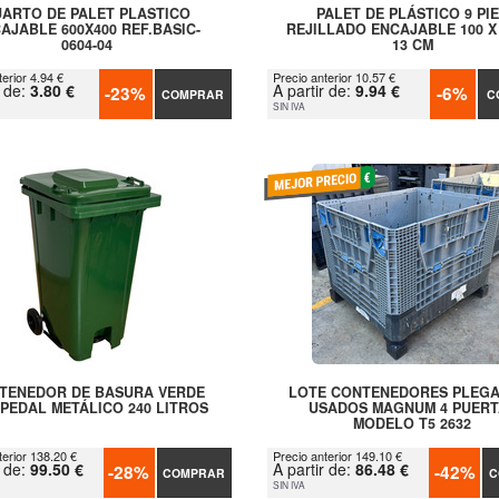
ARTO DE PALET PLASTICO
PALET DE PLÁSTICO 9 PI
AJABLE 600X400 REF.BASIC-
REJILLADO ENCAJABLE 100 X 
0604-04
13 CM
erior 4.94 €
Precio anterior 10.57 €
r de:
3.80 €
A partir de:
9.94 €
-23%
-6%
COMPRAR
C
SIN IVA
TENEDOR DE BASURA VERDE
LOTE CONTENEDORES PLEG
PEDAL METÁLICO 240 LITROS
USADOS MAGNUM 4 PUERT
MODELO T5 2632
terior 138.20 €
Precio anterior 149.10 €
r de:
99.50 €
A partir de:
86.48 €
-28%
-42%
COMPRAR
C
SIN IVA