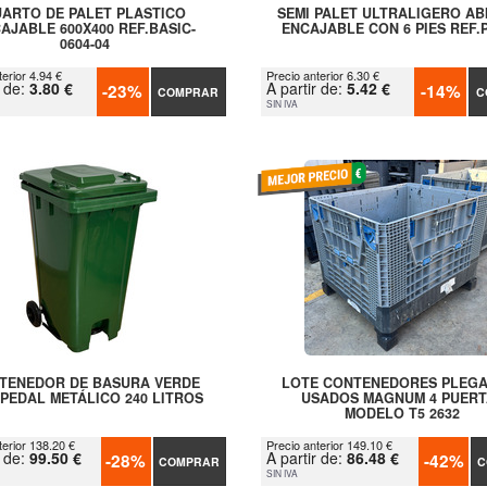
ARTO DE PALET PLASTICO
SEMI PALET ULTRALIGERO AB
AJABLE 600X400 REF.BASIC-
ENCAJABLE CON 6 PIES REF.
0604-04
erior 4.94 €
Precio anterior 6.30 €
r de:
3.80 €
A partir de:
5.42 €
-23%
-14%
COMPRAR
C
SIN IVA
TENEDOR DE BASURA VERDE
LOTE CONTENEDORES PLEG
PEDAL METÁLICO 240 LITROS
USADOS MAGNUM 4 PUERT
MODELO T5 2632
terior 138.20 €
Precio anterior 149.10 €
r de:
99.50 €
A partir de:
86.48 €
-28%
-42%
COMPRAR
C
SIN IVA