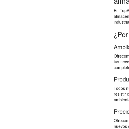
alma
En TopAl
almacen
industri
¿Por
Ampli
Ofrecemo
tus nece
completo
Produ
Todos nu
resistir
ambiente
Preci
Ofrecemo
nuevos c