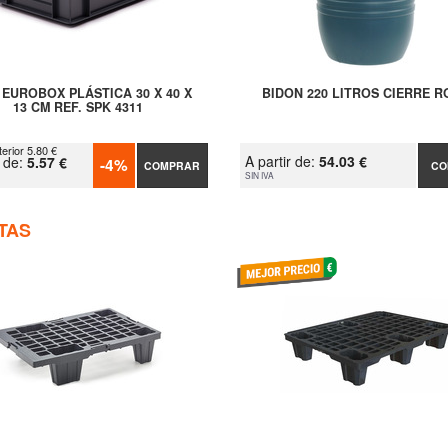
 EUROBOX PLÁSTICA 30 X 40 X
BIDON 220 LITROS CIERRE 
13 CM REF. SPK 4311
erior 5.80 €
A partir de:
54.03 €
r de:
5.57 €
-4%
COMPRAR
CO
SIN IVA
TAS