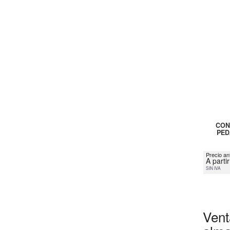
CON
PED
Precio an
A parti
SIN IVA
Vent