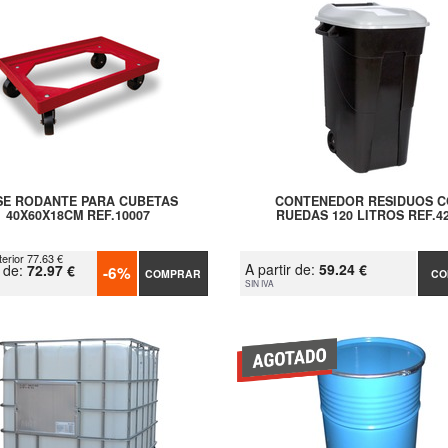
SE RODANTE PARA CUBETAS
CONTENEDOR RESIDUOS 
40X60X18CM REF.10007
RUEDAS 120 LITROS REF.4
terior 77.63 €
A partir de:
59.24 €
r de:
72.97 €
-6%
COMPRAR
CO
SIN IVA