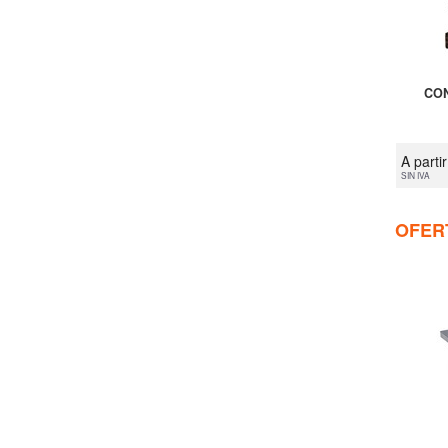
CON
A parti
SIN IVA
OFER