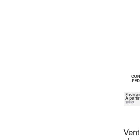
CON
PED
Precio an
A parti
SIN IVA
Vent