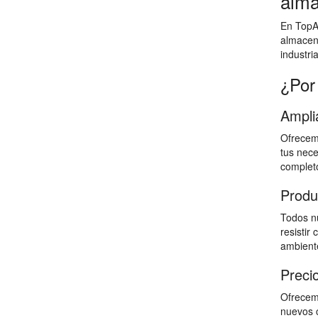
alma
En TopAl
almacen
industri
¿Por
Ampli
Ofrecemo
tus nece
completo
Produ
Todos nu
resistir
ambiente
Preci
Ofrecemo
nuevos c