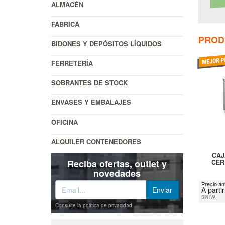
ALMACÉN
FABRICA
PROD
BIDONES Y DEPÓSITOS LÍQUIDOS
FERRETERÍA
SOBRANTES DE STOCK
ENVASES Y EMBALAJES
OFICINA
ALQUILER CONTENEDORES
CAJ
Reciba ofertas, outlet y
CER
novedades
Precio an
A parti
SIN IVA
Consulte la política de privacidad