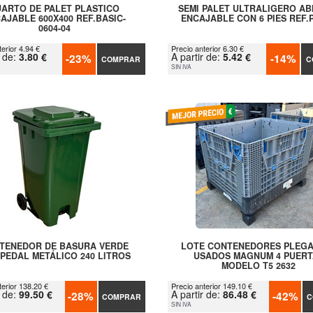
ARTO DE PALET PLASTICO
SEMI PALET ULTRALIGERO AB
AJABLE 600X400 REF.BASIC-
ENCAJABLE CON 6 PIES REF.
0604-04
erior 4.94 €
Precio anterior 6.30 €
r de:
3.80 €
A partir de:
5.42 €
-23%
-14%
COMPRAR
C
SIN IVA
TENEDOR DE BASURA VERDE
LOTE CONTENEDORES PLEG
PEDAL METÁLICO 240 LITROS
USADOS MAGNUM 4 PUERT
MODELO T5 2632
terior 138.20 €
Precio anterior 149.10 €
r de:
99.50 €
A partir de:
86.48 €
-28%
-42%
COMPRAR
C
SIN IVA