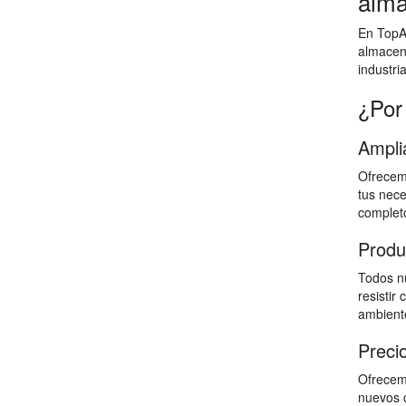
alma
En TopAl
almacen
industri
¿Por
Ampli
Ofrecemo
tus nece
completo
Produ
Todos nu
resistir
ambiente
Preci
Ofrecemo
nuevos c