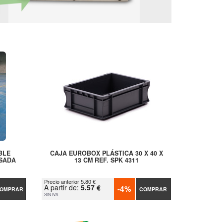
BLE
CAJA EUROBOX PLÁSTICA 30 X 40 X
SADA
13 CM REF. SPK 4311
Precio anterior 5.80 €
A partir de:
5.57 €
-4%
OMPRAR
COMPRAR
SIN IVA