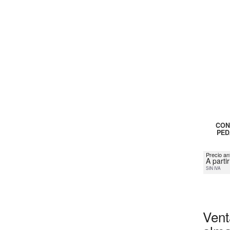
CON
PED
Precio an
A parti
SIN IVA
Vent