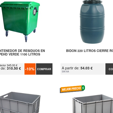
NTENEDOR DE RESIDUOS EN
BIDON 220 LITROS CIERRE 
PEHD VERDE 1100 LITROS
terior 345.00 €
A partir de:
54.03 €
r de:
310.50 €
-10%
COMPRAR
CO
SIN IVA