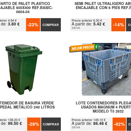
ARTO DE PALET PLASTICO
SEMI PALET ULTRALIGERO AB
AJABLE 600X400 REF.BASIC-
ENCAJABLE CON 6 PIES REF.
0604-04
erior 4.94 €
Precio anterior 6.30 €
r de:
3.80 €
A partir de:
5.42 €
-23%
-14%
COMPRAR
C
SIN IVA
TENEDOR DE BASURA VERDE
LOTE CONTENEDORES PLEG
PEDAL METÁLICO 240 LITROS
USADOS MAGNUM 4 PUERT
MODELO T5 2632
terior 138.20 €
Precio anterior 149.10 €
r de:
99.50 €
A partir de:
86.48 €
-28%
-42%
COMPRAR
C
SIN IVA