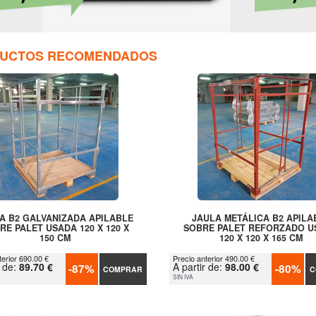
UCTOS RECOMENDADOS
A B2 GALVANIZADA APILABLE
JAULA METÁLICA B2 APILA
RE PALET USADA 120 X 120 X
SOBRE PALET REFORZADO U
150 CM
120 X 120 X 165 CM
terior 690.00 €
Precio anterior 490.00 €
r de:
89.70 €
A partir de:
98.00 €
-87%
-80%
COMPRAR
C
SIN IVA