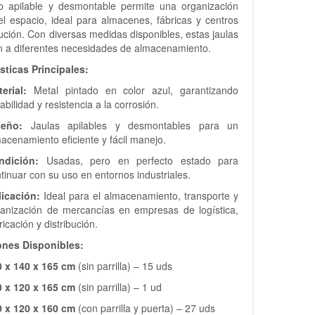
o apilable y desmontable permite una organización
del espacio, ideal para almacenes, fábricas y centros
bución. Con diversas medidas disponibles, estas jaulas
n a diferentes necesidades de almacenamiento.
sticas Principales:
erial:
Metal pintado en color azul, garantizando
abilidad y resistencia a la corrosión.
seño:
Jaulas apilables y desmontables para un
acenamiento eficiente y fácil manejo.
ndición:
Usadas, pero en perfecto estado para
tinuar con su uso en entornos industriales.
licación:
Ideal para el almacenamiento, transporte y
ganización de mercancías en empresas de logística,
ricación y distribución.
nes Disponibles:
0 x 140 x 165 cm
(sin parrilla) – 15 uds
0 x 120 x 165 cm
(sin parrilla) – 1 ud
0 x 120 x 160 cm
(con parrilla y puerta) – 27 uds