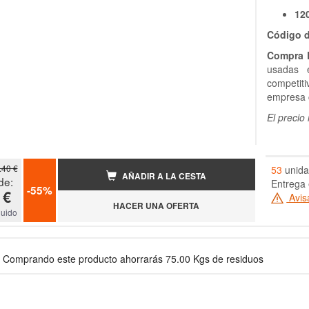
12
Código d
Compra 
usadas e
competit
empresa c
El precio
.40 €
53
unida
AÑADIR A LA CESTA
de:
Entrega 
-55%
 €
Avis
HACER UNA OFERTA
luido
Comprando este producto ahorrarás 75.00 Kgs de residuos