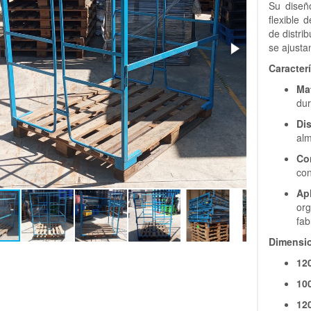
Su diseñ
flexible 
de distri
se ajusta
Caracterí
Mat
dur
Di
alm
Co
con
Ap
or
fab
Dimensio
12
10
12