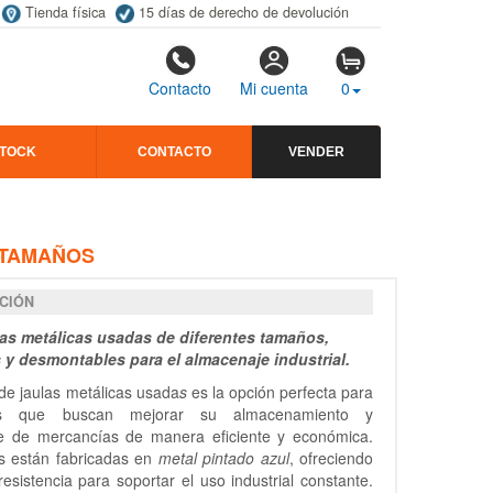
Tienda física
15 días de derecho de devolución
Contacto
Mi cuenta
0
STOCK
CONTACTO
VENDER
 TAMAÑOS
CIÓN
las metálicas usadas de diferentes tamaños,
s y desmontables para el almacenaje industrial.
 de jaulas metálicas usada
s
es la opción perfecta para
s que buscan mejorar su almacenamiento y
te de mercancías de manera eficiente y económica.
as están fabricadas en
metal pintado azul
, ofreciendo
resistencia para soportar el uso industrial constante.