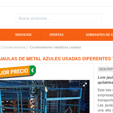
SERVICIOS
OFERTAS
SOBRANTES DE 
|
Contenedores
| -Contenedores metálicos usados
 JAULAS DE METAL AZULES USADAS DIFERENTES
DESCRIP
Lote jau
apilable
Este lote
empresa
transpor
Las jaul
una alta 