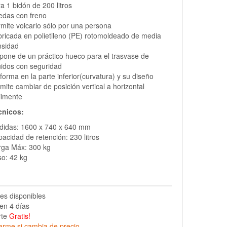
a 1 bidón de 200 litros
edas con freno
mite volcarlo sólo por una persona
ricada en polietileno (PE) rotomoldeado de media
nsidad
pone de un práctico hueco para el trasvase de
uidos con seguridad
forma en la parte inferior(curvatura) y su diseño
mite cambiar de posición vertical a horizontal
ilmente
cnicos:
didas: 1600 x 740 x 640 mm
acidad de retención: 230 litros
rga Máx: 300 kg
o: 42 kg
es disponibles
en 4 días
rte
Gratis!
arme si cambia de precio.