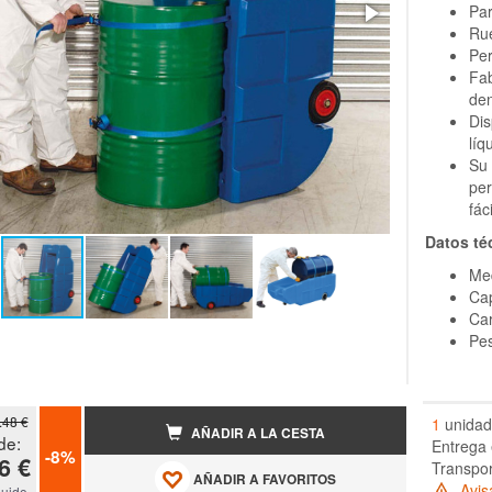
Par
Ru
Per
Fab
de
Dis
líq
Su 
per
fác
Datos té
Me
Cap
Ca
Pes
.48 €
1
unidad
AÑADIR A LA CESTA
de:
Entrega 
-8%
6 €
Transpo
AÑADIR A FAVORITOS
Avis
luido