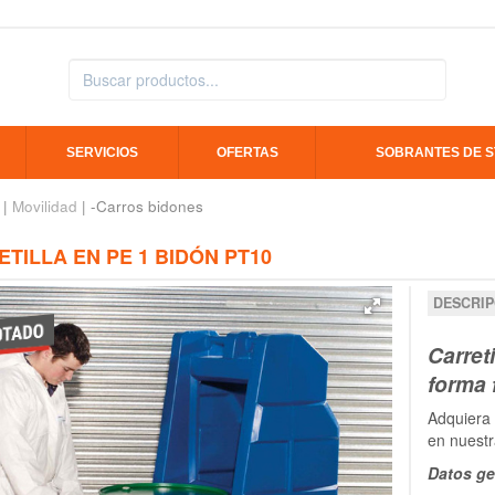
SERVICIOS
OFERTAS
SOBRANTES DE 
|
Movilidad
| -Carros bidones
TILLA EN PE 1 BIDÓN PT10
DESCRIP
Carret
forma 
Adquiera
en nuestr
Datos ge