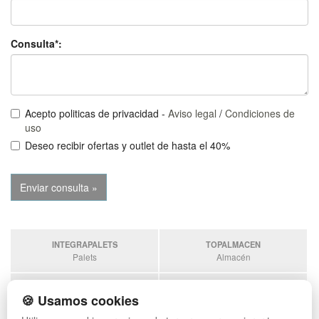
Consulta*:
Acepto politicas de privacidad -
Aviso legal
/
Condiciones de
uso
Deseo recibir ofertas y outlet de hasta el 40%
INTEGRAPALETS
TOPALMACEN
Palets
Almacén
SOBRANTESDESTOCKS
PALETSPLASTICO
🍪 Usamos cookies
Sobrantes
Palets de plástico