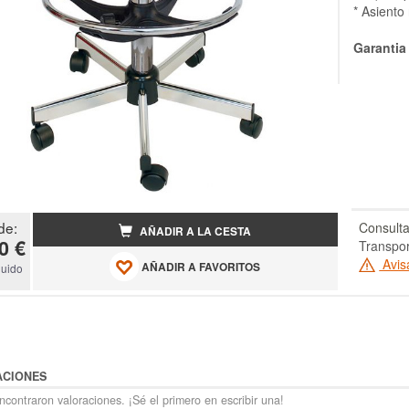
* Asiento
Garantia
de:
Consulta
AÑADIR A LA CESTA
0 €
Transpor
Avis
AÑADIR A FAVORITOS
luido
ACIONES
contraron valoraciones. ¡Sé el primero en escribir una!