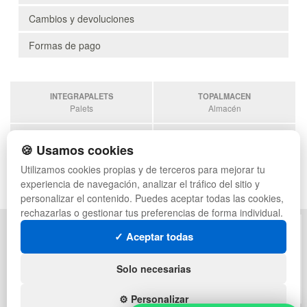
Cambios y devoluciones
Formas de pago
INTEGRAPALETS
TOPALMACEN
Palets
Almacén
SOBRANTESDESTOCKS
PALETSPLASTICO
🍪 Usamos cookies
Sobrantes
Palets de plástico
Utilizamos cookies propias y de terceros para mejorar tu
ESTANTERIASKIT
experiencia de navegación, analizar el tráfico del sitio y
Estanterias
personalizar el contenido. Puedes aceptar todas las cookies,
rechazarlas o gestionar tus preferencias de forma individual.
POLÍTICA DE PRIVACIDAD
MAPA WEB
✓ Aceptar todas
CONDICIONES DE USO
PREGUNTAS FRECUENTES
CAMBIOS Y DEVOLUCIONES
INGRESA A TU CUENTA
Solo necesarias
CONTACTO
QUIENES SOMOS
⚙️ Personalizar