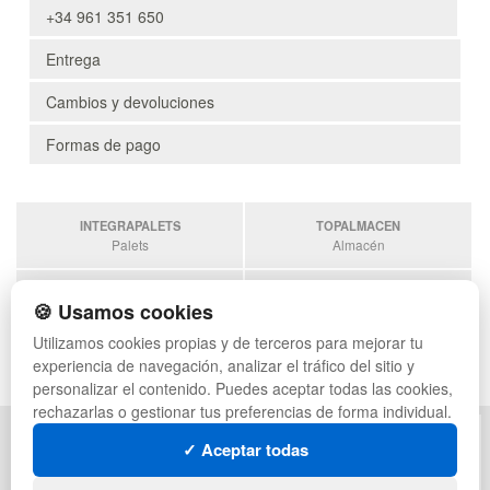
+34 961 351 650
Entrega
Cambios y devoluciones
Formas de pago
INTEGRAPALETS
TOPALMACEN
Palets
Almacén
SOBRANTESDESTOCKS
PALETSPLASTICO
🍪 Usamos cookies
Sobrantes
Palets de plástico
Utilizamos cookies propias y de terceros para mejorar tu
ESTANTERIASKIT
experiencia de navegación, analizar el tráfico del sitio y
Estanterias
personalizar el contenido. Puedes aceptar todas las cookies,
rechazarlas o gestionar tus preferencias de forma individual.
POLÍTICA DE PRIVACIDAD
MAPA WEB
✓ Aceptar todas
CONDICIONES DE USO
PREGUNTAS FRECUENTES
CAMBIOS Y DEVOLUCIONES
INGRESA A TU CUENTA