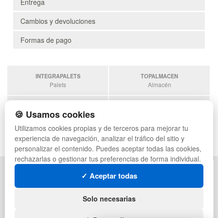
Entrega
Cambios y devoluciones
Formas de pago
INTEGRAPALETS
TOPALMACEN
Palets
Almacén
SOBRANTESDESTOCKS
PALETSPLASTICO
🍪 Usamos cookies
Sobrantes
Palets de plástico
Utilizamos cookies propias y de terceros para mejorar tu
ESTANTERIASKIT
experiencia de navegación, analizar el tráfico del sitio y
Estanterias
personalizar el contenido. Puedes aceptar todas las cookies,
rechazarlas o gestionar tus preferencias de forma individual.
POLÍTICA DE PRIVACIDAD
MAPA WEB
✓ Aceptar todas
CONDICIONES DE USO
PREGUNTAS FRECUENTES
CAMBIOS Y DEVOLUCIONES
INGRESA A TU CUENTA
Solo necesarias
CONTACTO
QUIENES SOMOS