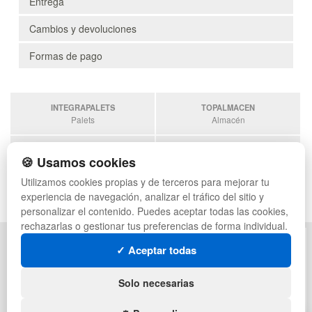
Entrega
Cambios y devoluciones
Formas de pago
INTEGRAPALETS
TOPALMACEN
Palets
Almacén
SOBRANTESDESTOCKS
PALETSPLASTICO
🍪 Usamos cookies
Sobrantes
Palets de plástico
Utilizamos cookies propias y de terceros para mejorar tu
ESTANTERIASKIT
experiencia de navegación, analizar el tráfico del sitio y
Estanterias
personalizar el contenido. Puedes aceptar todas las cookies,
rechazarlas o gestionar tus preferencias de forma individual.
POLÍTICA DE PRIVACIDAD
MAPA WEB
✓ Aceptar todas
CONDICIONES DE USO
PREGUNTAS FRECUENTES
CAMBIOS Y DEVOLUCIONES
INGRESA A TU CUENTA
Solo necesarias
CONTACTO
QUIENES SOMOS